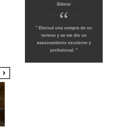
Siderar
Pro
“
Efectué una compra de un
Agradezco 
terreno y se me dio un
Inmobiliaria po
asesoramiento excelente y
manera tan profe
profesional.
de buscar
depart