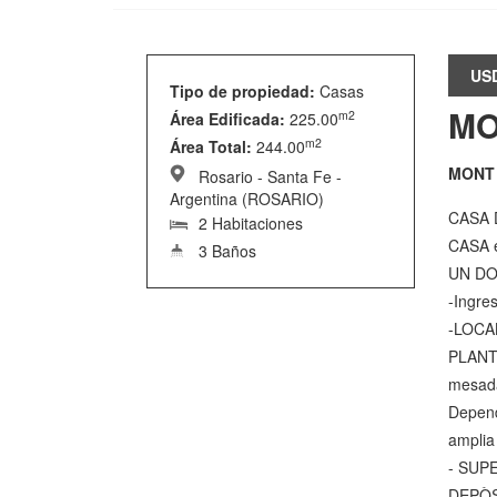
US
Tipo de propiedad:
Casas
MO
m2
Área Edificada:
225.00
m2
Área Total:
244.00
MONT 
Rosario - Santa Fe -
Argentina (ROSARIO)
CASA 
2 Habitaciones
CASA 
3 Baños
UN DO
-Ingr
-LOCA
PLANTA
mesad
Depen
amplia
- SUP
DEPÒS