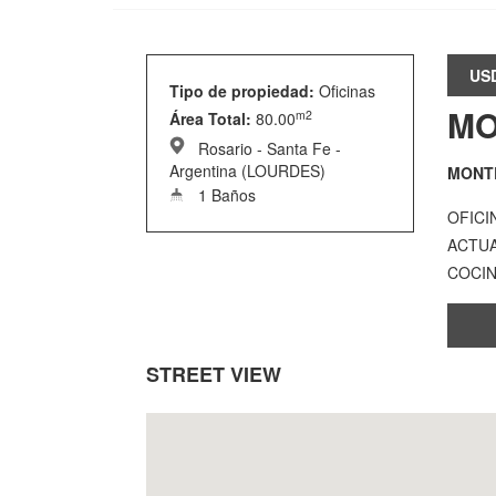
US
Tipo de propiedad:
Oficinas
MO
m2
Área Total:
80.00
Rosario - Santa Fe -
Argentina (LOURDES)
MONTE
1 Baños
OFICI
ACTUA
COCIN
STREET VIEW