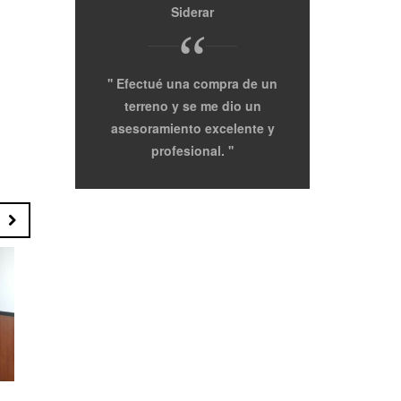
Siderar
Pro
“
Efectué una compra de un
Agradezco 
terreno y se me dio un
Inmobiliaria po
asesoramiento excelente y
manera tan profe
profesional.
de buscar
depart