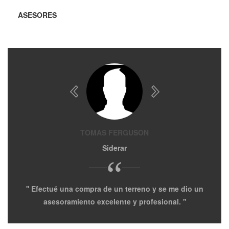
ASESORES
TOMAS FERGUSON
Siderar
“
Efectué una compra de un terreno y se me dio un
A
asesoramiento excelente y profesional.
de 