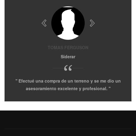
TOMAS FERGUSON
Siderar
“
Efectué una compra de un terreno y se me dio un
A
asesoramiento excelente y profesional.
de 